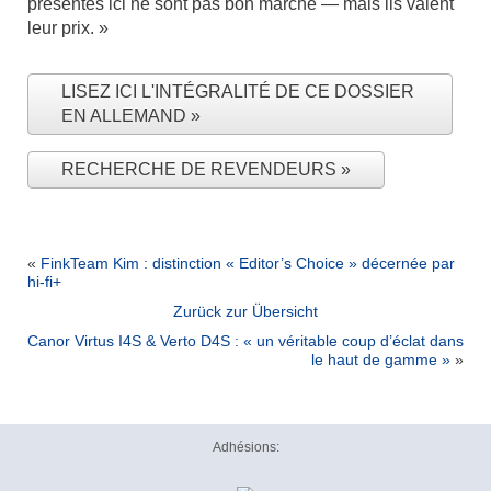
présentés ici ne sont pas bon marché — mais ils valent
leur prix. »
LISEZ ICI L'INTÉGRALITÉ DE CE DOSSIER
EN ALLEMAND
RECHERCHE DE REVENDEURS
«
FinkTeam Kim : distinction « Editor’s Choice » décernée par
hi-fi+
Zurück zur Übersicht
Canor Virtus I4S & Verto D4S : « un véritable coup d’éclat dans
le haut de gamme »
»
Adhésions: