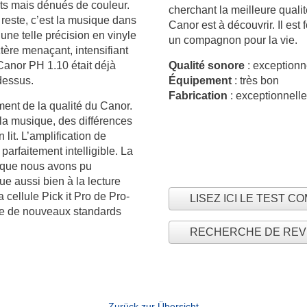
nts mais dénués de couleur.
cherchant la meilleure quali
 reste, c’est la musique dans
Canor est à découvrir. Il est
une telle précision en vinyle
un compagnon pour la vie.
ère menaçant, intensifiant
Canor PH 1.10 était déjà
Qualité sonore
: exceptionn
dessus.
Équipement
: très bon
Fabrication
: exceptionnell
ment de la qualité du Canor.
la musique, des différences
 lit. L’amplification de
parfaitement intelligible. La
e que nous avons pu
e aussi bien à la lecture
 cellule Pick it Pro de Pro-
LISEZ ICI LE TEST 
fixe de nouveaux standards
RECHERCHE DE RE
Zurück zur Übersicht