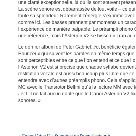
une clarté exceptionnelle, là où ils sont souvent prése
La scène sonore est débarrassée de tout voile – ce qui
toute sa splendeur. Rarement l’énergie s’exprime avec 
comme ici. Les basses prennent par moments un caract
l’expérience de manière palpable. Le préampli phono 
une référence, mais l’Asterion V2 se hisse un cran au-
Le dernier album de Peter Gabriel,
i/o
, bénéficie égale
Pour ceux qui suivent les paroles en même temps que 
sont perceptibles entre ce que l’on entend et ce que l’on
l’Asterion V2 est si précise que chaque syllabe devient 
restitution vocale est aussi beaucoup plus libre que c
entendre avec d’autres préamplis phono. Cela s’appliqu
MC avec le Transrotor Bellini qu’à la lecture MM avec la
Ject. Il ne fait aucun doute que le Canor Asterion V2 
sonores. »
«
Canor Virtus I2 : Supertest de l’amplificateur à