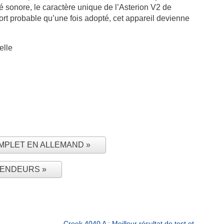
té sonore, le caractère unique de l’Asterion V2 de
 fort probable qu’une fois adopté, cet appareil devienne
elle
e
COMPLET EN ALLEMAND
VENDEURS
Creek 4040 A : Meilleur résultat de test et