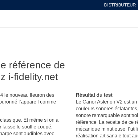
DISTRIBUTEUR
le référence de
i-fidelity.net
24 le nouveau fleuron des
Résultat du test
 couronné l’appareil comme
Le Canor Asterion V2 est un
couleurs sonores éclatantes
sonore remarquable sont troi
classique. Et même si on a
référence. La recette de ce r
 laisse le souffle coupé.
mécanique minutieuse, l’util
 harpe sont audibles avec
réalisation artisanale tout a