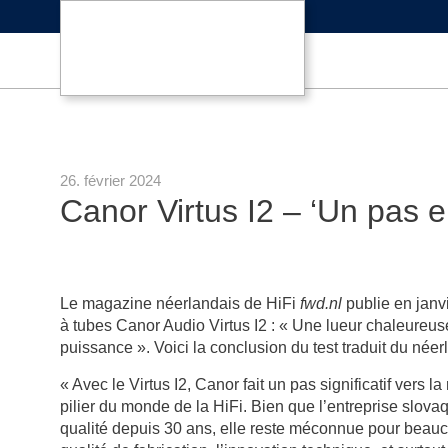
26. février 2024
Canor Virtus I2 – ‘Un pas en
Le magazine néerlandais de HiFi
fwd.nl
publie en janvi
à tubes Canor Audio Virtus I2 : « Une lueur chaleureus
puissance ». Voici la conclusion du test traduit du néer
« Avec le Virtus I2, Canor fait un pas significatif vers 
pilier du monde de la HiFi. Bien que l’entreprise slova
qualité depuis 30 ans, elle reste méconnue pour beauco