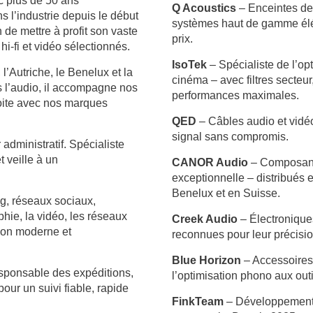
c plus de 50 ans
Q Acoustics
– Enceintes de 
s l’industrie depuis le début
systèmes haut de gamme élég
de mettre à profit son vaste
prix.
i-fi et vidéo sélectionnés.
IsoTek
– Spécialiste de l’op
’Autriche, le Benelux et la
cinéma – avec filtres secteur
 l’audio, il accompagne nos
performances maximales.
roite avec nos marques
QED
– Câbles audio et vid
signal sans compromis.
dministratif. Spécialiste
t veille à un
CANOR Audio
– Composant
exceptionnelle – distribués
Benelux et en Suisse.
, réseaux sociaux,
hie, la vidéo, les réseaux
Creek Audio
– Électroniques
tion moderne et
reconnues pour leur précisio
Blue Horizon
– Accessoires
esponsable des expéditions,
l’optimisation phono aux out
our un suivi fiable, rapide
FinkTeam
– Développement 