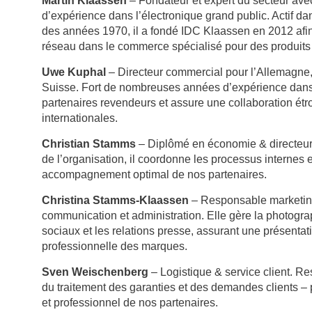
Martin Klaassen
– Fondateur et expert du secteur ave
d’expérience dans l’électronique grand public. Actif dan
des années 1970, il a fondé IDC Klaassen en 2012 afin 
réseau dans le commerce spécialisé pour des produits h
Uwe Kuphal
– Directeur commercial pour l’Allemagne, l
Suisse. Fort de nombreuses années d’expérience dans
partenaires revendeurs et assure une collaboration ét
internationales.
Christian Stamms
– Diplômé en économie & directeur a
de l’organisation, il coordonne les processus internes e
accompagnement optimal de nos partenaires.
Christina Stamms-Klaassen
– Responsable marketing
communication et administration. Elle gère la photograp
sociaux et les relations presse, assurant une présenta
professionnelle des marques.
Sven Weischenberg
– Logistique & service client. R
du traitement des garanties et des demandes clients – p
et professionnel de nos partenaires.