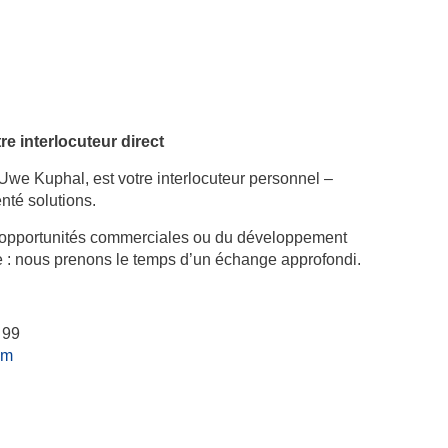
tre
i
nterlocuteur direct
Uwe Kuphal, est votre interlocuteur personnel –
nté solutions.
 d’opportunités commerciales ou du développement
e : nous prenons le temps d’un échange approfondi.
 99
om