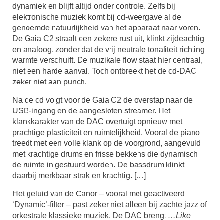
dynamiek en blijft altijd onder controle. Zelfs bij
elektronische muziek komt bij cd-weergave al de
genoemde natuurlijkheid van het apparaat naar voren.
De Gaia C2 straalt een zekere rust uit, klinkt zijdeachtig
en analoog, zonder dat de vrij neutrale tonaliteit richting
warmte verschuift. De muzikale flow staat hier centraal,
niet een harde aanval. Toch ontbreekt het de cd-DAC
zeker niet aan punch.
Na de cd volgt voor de Gaia C2 de overstap naar de
USB-ingang en de aangesloten streamer. Het
klankkarakter van de DAC overtuigt opnieuw met
prachtige plasticiteit en ruimtelijkheid. Vooral de piano
treedt met een volle klank op de voorgrond, aangevuld
met krachtige drums en frisse bekkens die dynamisch
de ruimte in gestuurd worden. De bassdrum klinkt
daarbij merkbaar strak en krachtig. […]
Het geluid van de Canor – vooral met geactiveerd
‘Dynamic’-filter – past zeker niet alleen bij zachte jazz of
orkestrale klassieke muziek. De DAC brengt
…Like