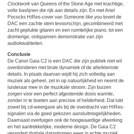
Clockwork
van Queens of the Stone Age met krachtige,
volle baslijnen die rijk aan details zijn. En met Ariel
Pococks HiRes-cover van
Someone like you
tovert de
DAC een zachte stem tevoorschijn, gecombineerd met
zacht geplukte gitaren en een ruimtelijke piano, tot een
dromerige, ontspannen demonstratie van zijn
audiokwaliteiten.
Conclusie
De Canor Gaia C2 is een DAC die zijn publiek niet wil
overdonderen met brute dynamiek of de allerkleinste
details. In plaats daarvan wijdt hij zich volledig aan
muziek als geheel, zet in op natuurlijkheid en neemt de
luisteraar mee in de muzikale stroom. Zijn buizen
zorgen voor een perfect afgestemde dosis warmte,
zonder in te boeten aan precisie of helderheid. Dat lukt
zowel bij cd-weergave als bij de overdracht van HiRes-
signalen via de goed gekozen aansluitmogelijkheden.
Daarnaast overtuigen ook de hoogwaardige afwerking
en het aantrekkelijke, moderne design. De Gaia C2
verandert digitale datastromen weer in echte muziek.