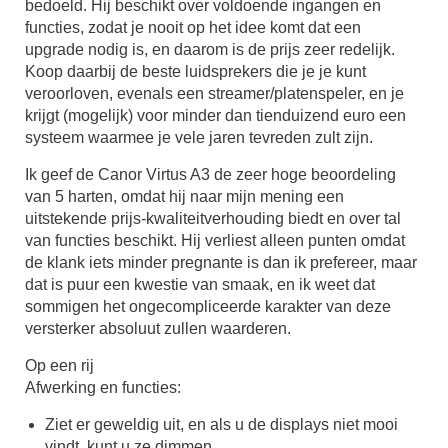
bedoeld. Hij beschikt over voldoende ingangen en
functies, zodat je nooit op het idee komt dat een
upgrade nodig is, en daarom is de prijs zeer redelijk.
Koop daarbij de beste luidsprekers die je je kunt
veroorloven, evenals een streamer/platenspeler, en je
krijgt (mogelijk) voor minder dan tienduizend euro een
systeem waarmee je vele jaren tevreden zult zijn.
Ik geef de Canor Virtus A3 de zeer hoge beoordeling
van 5 harten, omdat hij naar mijn mening een
uitstekende prijs-kwaliteitverhouding biedt en over tal
van functies beschikt. Hij verliest alleen punten omdat
de klank iets minder pregnante is dan ik prefereer, maar
dat is puur een kwestie van smaak, en ik weet dat
sommigen het ongecompliceerde karakter van deze
versterker absoluut zullen waarderen.
Op een rij
Afwerking en functies:
Ziet er geweldig uit, en als u de displays niet mooi
vindt, kunt u ze dimmen