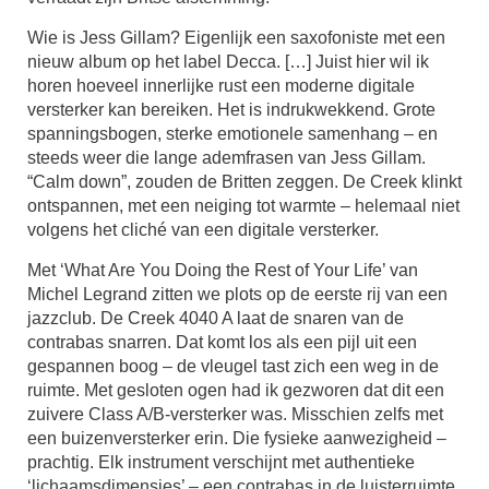
Wie is Jess Gillam? Eigenlijk een saxofoniste met een
nieuw album op het label Decca. […] Juist hier wil ik
horen hoeveel innerlijke rust een moderne digitale
versterker kan bereiken. Het is indrukwekkend. Grote
spanningsbogen, sterke emotionele samenhang – en
steeds weer die lange ademfrasen van Jess Gillam.
“Calm down”, zouden de Britten zeggen. De Creek klinkt
ontspannen, met een neiging tot warmte – helemaal niet
volgens het cliché van een digitale versterker.
Met ‘What Are You Doing the Rest of Your Life’ van
Michel Legrand zitten we plots op de eerste rij van een
jazzclub. De Creek 4040 A laat de snaren van de
contrabas snarren. Dat komt los als een pijl uit een
gespannen boog – de vleugel tast zich een weg in de
ruimte. Met gesloten ogen had ik gezworen dat dit een
zuivere Class A/B-versterker was. Misschien zelfs met
een buizenversterker erin. Die fysieke aanwezigheid –
prachtig. Elk instrument verschijnt met authentieke
‘lichaamsdimensies’ – een contrabas in de luisterruimte,