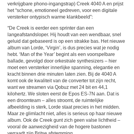
verkrijgbare phono-ingangstrap) Creek 4040 A en prijst
het “schone, emotioneel gedreven, voor een digitale
versterker ontypisch warme klankbeeld”:
“De Creek is eerder een sprinter dan een
langeafstandsloper. Hij houdt van een wendbaar, snel
geluid dat gebaseerd is op een strakke bas. Het nieuwe
album van Lorde, ‘Virgin’, is dus precies wat je nodig
hebt. ‘Man of the Year’ begint als een voorspelbare
ballade, gevolgd door orkestrale synthesizers – hier
moet een versterker innerlijke spanning, elegantie en
kracht binnen drie minuten laten zien. Bij de 4040 A
komt ook de kwaliteit van de converter tot zijn recht,
want we streamen via Qobuz met 24 bit en 44,1
kilohertz. We sloten eerst de Epos ES-7N aan. Dat is
een droomteam – alles stroomt, de ruimtelijke
afbeelding is sterk, Lorde staat precies in het midden.
Maar ze glimlacht niet, alles is serieus op haar nieuwe
album. Ook de Creek gunt zich geen valse lichtheid –
vooral de aanwezigheid van de hogere bastonen
verraadt zijn Britse afstemming.