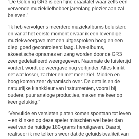
“De Goldring GR3 is een fijne draaitafel waar zelfs een
verwende muziekliefhebber jarenlang plezier aan zal
beleven.”
“Ik heb vervolgens meerdere muziekalbums beluisterd
en vanaf het eerste moment ervaar ik een levendige
muziekweergave met een uitgesproken hoog en een
diep, goed gecontroleerd laag. Live-albums,
akoestische opnames en zang worden door de GR3
zeer gedetailleerd weergegeven. Naarmate de luistertijd
vordert, wordt de weergave nog verfijnder. Alles klinkt
net wat losser, zachter en met meer ziel. Midden en
hoog komen zeer dynamisch over. De details en de
natuurlijke klankkleur van instrumenten, vooral bij
oudere, puur analoge producties, maken me keer op
keer gelukkig.”
“Vervuilde en versleten platen komen spontaan tot leven
– en klinken op deze speler misschien wel beter dan
veel van de huidige 180-grams heruitgaven. Daarbij
realiseer ik me telkens weer dat de geluidskwaliteit van