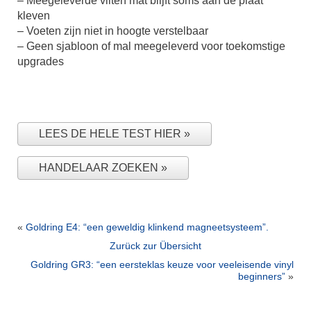
– Meegeleverde vilten mat blijft soms aan de plaat
kleven
– Voeten zijn niet in hoogte verstelbaar
– Geen sjabloon of mal meegeleverd voor toekomstige
upgrades
LEES DE HELE TEST HIER
HANDELAAR ZOEKEN
«
Goldring E4: “een geweldig klinkend magneetsysteem”.
Zurück zur Übersicht
Goldring GR3: “een eersteklas keuze voor veeleisende vinyl
beginners”
»