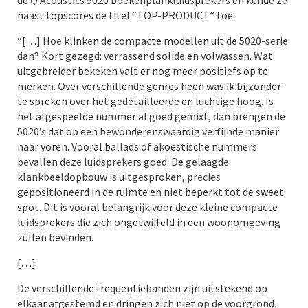
de Q Acoustics 5020 boekenplankluidsprekers en kende ze
naast topscores de titel “TOP-PRODUCT” toe:
“[…] Hoe klinken de compacte modellen uit de 5020-serie
dan? Kort gezegd: verrassend solide en volwassen. Wat
uitgebreider bekeken valt er nog meer positiefs op te
merken. Over verschillende genres heen was ik bijzonder
te spreken over het gedetailleerde en luchtige hoog. Is
het afgespeelde nummer al goed gemixt, dan brengen de
5020’s dat op een bewonderenswaardig verfijnde manier
naar voren. Vooral ballads of akoestische nummers
bevallen deze luidsprekers goed. De gelaagde
klankbeeldopbouw is uitgesproken, precies
gepositioneerd in de ruimte en niet beperkt tot de sweet
spot. Dit is vooral belangrijk voor deze kleine compacte
luidsprekers die zich ongetwijfeld in een woonomgeving
zullen bevinden.
[…]
De verschillende frequentiebanden zijn uitstekend op
elkaar afgestemd en dringen zich niet op de voorgrond,