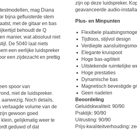
zijn op deze luidspreker. Ko
geavanceerde audio-installat
n testmodellen, mag Diana
ar bijna gefluisterde stem
Plus- en Minpunten
aatst, met de gitaar en bas
lijkertijd behoudt de Q
Flexibele plaatsingsmoge
gen manier, wat absoluut niet
Tijdloos, stijlvol design
tijl. De 5040 laat niets
Verdiepte aansluitingsmo
em een eerlijke luidspreker
Elegante kruispoot
or een zijdezacht en prettig
Hoge bas-agiliteit
Uitstekende ruimtelijke 
Hoge prestaties
Dynamische bas
Magnetisch bevestigde gri
 een spoor van
Geen nadelen
ond, niet de luidspreker.
Beoordeling
u aanwezig. Noch details,
Geluidskwaliteit: 90/90
ets verlaagde volume van de
Praktijk: 90/90
s zijn gewoon goed
Uitrusting: 90/90
 klein, gelijkmatig weer te
Prijs-kwaliteitverhouding: z
wordt geduwd of dat