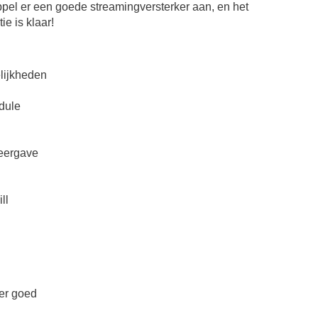
ppel er een goede streamingversterker aan, en het
ie is klaar!
lijkheden
dule
weergave
ll
eer goed