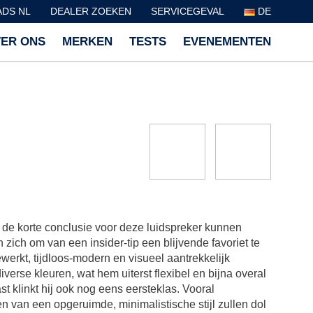
DS NL
DEALER ZOEKEN
SERVICEGEVAL
DE
ER ONS
MERKEN
TESTS
EVENEMENTEN
de korte conclusie voor deze luidspreker kunnen
n zich om van een insider-tip een blijvende favoriet te
ewerkt, tijdloos-modern en visueel aantrekkelijk
diverse kleuren, wat hem uiterst flexibel en bijna overal
t klinkt hij ook nog eens eersteklas. Vooral
n van een opgeruimde, minimalistische stijl zullen dol