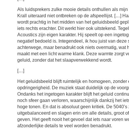
Als luidsprekers zulke mooie details onthullen als mij
Krall uiteraard niet ontbreken op de afspeellijst. […] Ha
wordt prachtig in het midden van het geluidsbeeld gepl
iets rechts erachter. Dit werkt hier ook uitstekend. Tege
Acoustics zijn eigen karakter. Hij speelt op een ingeto
negatief bedoeld is. Integendeel, ik hou juist van deze s
achterwege, maar benadrukt ook niets overmatig, wat h
maakt met een licht warme klank. Deze warmte zorgt vo
geluid, zonder dat het slaapverwekkend wordt.
[…]
Het geluidsbeeld blijft ruimtelijk en homogeen, zonder
opdringerigheid. De muziek staat duidelijk op de voorgr
Ondanks het ingetogen karakter blijft het geluid contin
noch sfeer gaan verloren, waarschijnlijk dankzij het i
hoge tonen. En dat is absoluut geen kritiek. De 5040’
uitgebalanceerd en slagen erin om alle details, groot of
geven. Het geeft nooit het gevoel dat iets naar voren 
afzonderlijke details te veel worden benadrukt.