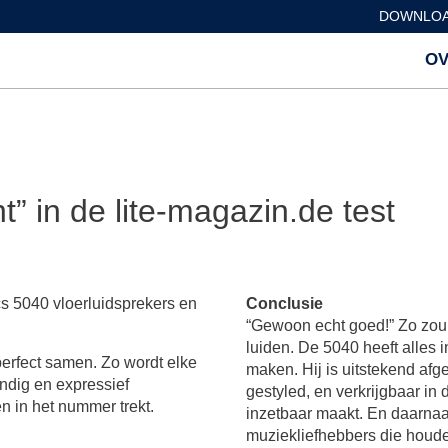
DOWNLOA
OV
t” in de lite-magazin.de test
s 5040 vloerluidsprekers en
Conclusie
“Gewoon echt goed!” Zo zou 
luiden. De 5040 heeft alles i
rfect samen. Zo wordt elke
maken. Hij is uitstekend afg
endig en expressief
gestyled, en verkrijgbaar in 
 in het nummer trekt.
inzetbaar maakt. En daarnaas
muziekliefhebbers die houde