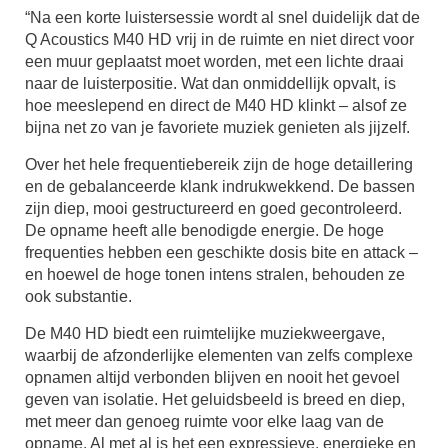
“Na een korte luistersessie wordt al snel duidelijk dat de
Q Acoustics M40 HD vrij in de ruimte en niet direct voor
een muur geplaatst moet worden, met een lichte draai
naar de luisterpositie. Wat dan onmiddellijk opvalt, is
hoe meeslepend en direct de M40 HD klinkt – alsof ze
bijna net zo van je favoriete muziek genieten als jijzelf.
Over het hele frequentiebereik zijn de hoge detaillering
en de gebalanceerde klank indrukwekkend. De bassen
zijn diep, mooi gestructureerd en goed gecontroleerd.
De opname heeft alle benodigde energie. De hoge
frequenties hebben een geschikte dosis bite en attack –
en hoewel de hoge tonen intens stralen, behouden ze
ook substantie.
De M40 HD biedt een ruimtelijke muziekweergave,
waarbij de afzonderlijke elementen van zelfs complexe
opnamen altijd verbonden blijven en nooit het gevoel
geven van isolatie. Het geluidsbeeld is breed en diep,
met meer dan genoeg ruimte voor elke laag van de
opname. Al met al is het een expressieve, energieke en