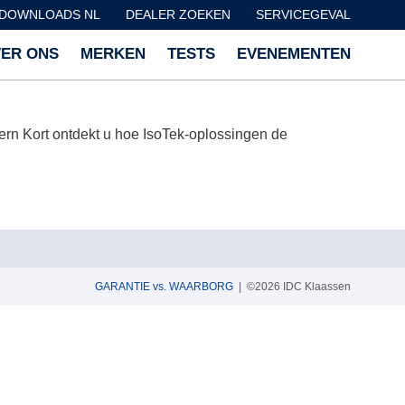
DOWNLOADS NL
DEALER ZOEKEN
SERVICEGEVAL
ER ONS
MERKEN
TESTS
EVENEMENTEN
n Kort ontdekt u hoe IsoTek-oplossingen de
GARANTIE vs. WAARBORG
| ©2026 IDC Klaassen