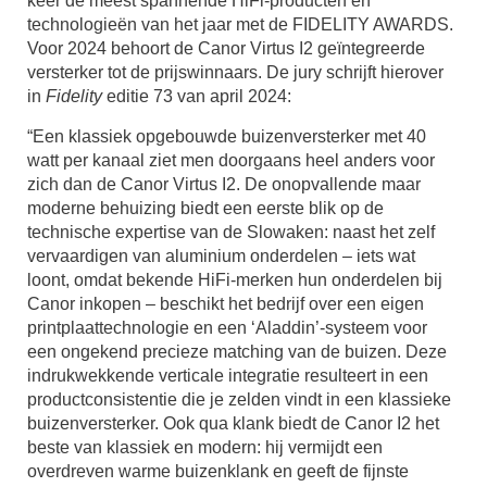
keer de meest spannende HiFi-producten en
technologieën van het jaar met de FIDELITY AWARDS.
Voor 2024 behoort de Canor Virtus I2 geïntegreerde
versterker tot de prijswinnaars. De jury schrijft hierover
in
Fidelity
editie 73 van april 2024:
“Een klassiek opgebouwde buizenversterker met 40
watt per kanaal ziet men doorgaans heel anders voor
zich dan de Canor Virtus I2. De onopvallende maar
moderne behuizing biedt een eerste blik op de
technische expertise van de Slowaken: naast het zelf
vervaardigen van aluminium onderdelen – iets wat
loont, omdat bekende HiFi-merken hun onderdelen bij
Canor inkopen – beschikt het bedrijf over een eigen
printplaattechnologie en een ‘Aladdin’-systeem voor
een ongekend precieze matching van de buizen. Deze
indrukwekkende verticale integratie resulteert in een
productconsistentie die je zelden vindt in een klassieke
buizenversterker. Ook qua klank biedt de Canor I2 het
beste van klassiek en modern: hij vermijdt een
overdreven warme buizenklank en geeft de fijnste