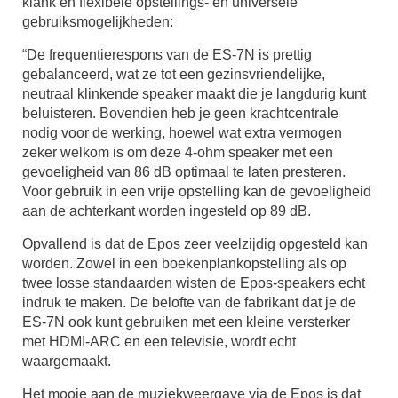
klank en flexibele opstellings- en universele
gebruiksmogelijkheden:
“De frequentierespons van de ES-7N is prettig
gebalanceerd, wat ze tot een gezinsvriendelijke,
neutraal klinkende speaker maakt die je langdurig kunt
beluisteren. Bovendien heb je geen krachtcentrale
nodig voor de werking, hoewel wat extra vermogen
zeker welkom is om deze 4-ohm speaker met een
gevoeligheid van 86 dB optimaal te laten presteren.
Voor gebruik in een vrije opstelling kan de gevoeligheid
aan de achterkant worden ingesteld op 89 dB.
Opvallend is dat de Epos zeer veelzijdig opgesteld kan
worden. Zowel in een boekenplankopstelling als op
twee losse standaarden wisten de Epos-speakers echt
indruk te maken. De belofte van de fabrikant dat je de
ES-7N ook kunt gebruiken met een kleine versterker
met HDMI-ARC en een televisie, wordt echt
waargemaakt.
Het mooie aan de muziekweergave via de Epos is dat