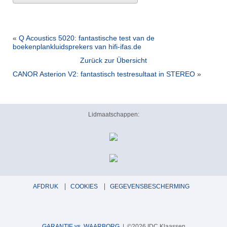
«
Q Acoustics 5020: fantastische test van de
boekenplankluidsprekers van hifi-ifas.de
Zurück zur Übersicht
CANOR Asterion V2: fantastisch testresultaat in STEREO
»
Lidmaatschappen:
AFDRUK
COOKIES
GEGEVENSBESCHERMING
GARANTIE vs. WAARBORG
| ©2026 IDC Klaassen