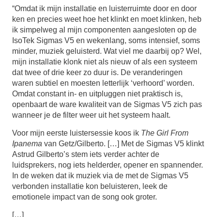
“Omdat ik mijn installatie en luisterruimte door en door
ken en precies weet hoe het klinkt en moet klinken, heb
ik simpelweg al mijn componenten aangesloten op de
IsoTek Sigmas V5 en wekenlang, soms intensief, soms
minder, muziek geluisterd. Wat viel me daarbij op? Wel,
mijn installatie klonk niet als nieuw of als een systeem
dat twee of drie keer zo duur is. De veranderingen
waren subtiel en moesten letterlijk ‘verhoord’ worden.
Omdat constant in- en uitpluggen niet praktisch is,
openbaart de ware kwaliteit van de Sigmas V5 zich pas
wanneer je de filter weer uit het systeem haalt.
Voor mijn eerste luistersessie koos ik
The Girl From
Ipanema
van Getz/Gilberto. […] Met de Sigmas V5 klinkt
Astrud Gilberto’s stem iets verder achter de
luidsprekers, nog iets helderder, opener en spannender.
In de weken dat ik muziek via de met de Sigmas V5
verbonden installatie kon beluisteren, leek de
emotionele impact van de song ook groter.
[…]