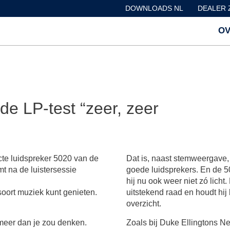
DOWNLOADS NL
DEALER 
OV
de LP-test “zeer, zeer
te luidspreker 5020 van de
Dat is, naast stemweergave
mt na de luistersessie
goede luidsprekers. En de 5
hij nu ook weer niet zó licht
soort muziek kunt genieten.
uitstekend raad en houdt hi
overzicht.
 meer dan je zou denken.
Zoals bij Duke Ellingtons N