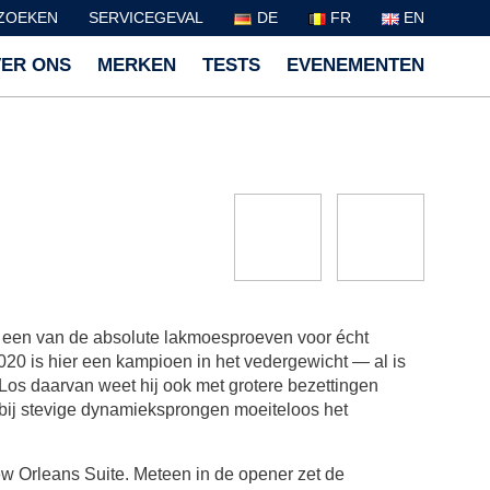
ZOEKEN
SERVICEGEVAL
DE
FR
EN
ER ONS
MERKEN
TESTS
EVENEMENTEN
, een van de absolute lakmoesproeven voor écht
020 is hier een kampioen in het vedergewicht — al is
. Los daarvan weet hij ook met grotere bezettingen
j bij stevige dynamieksprongen moeiteloos het
ew Orleans Suite. Meteen in de opener zet de