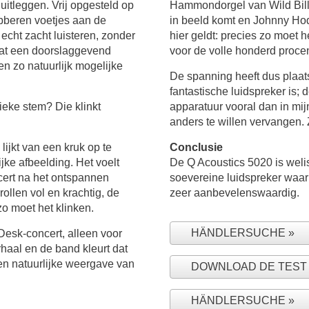
uitleggen. Vrij opgesteld op
Hammondorgel van Wild Bill 
ubberen voetjes aan de
in beeld komt en Johnny Hod
echt zacht luisteren, zonder
hier geldt: precies zo moet h
 dat een doorslaggevend
voor de volle honderd procen
en zo natuurlijk mogelijke
De spanning heeft dus plaat
fantastische luidspreker is; 
ieke stem? Die klinkt
apparatuur vooral dan in mijn
anders te willen vervangen. 
lijkt van een kruk op te
Conclusie
jke afbeelding. Het voelt
De Q Acoustics 5020 is wel
cert na het ontspannen
soevereine luidspreker waarm
ollen vol en krachtig, de
zeer aanbevelenswaardig.
zo moet het klinken.
HÄNDLERSUCHE
 Desk-concert, alleen voor
haal en de band kleurt dat
e en natuurlijke weergave van
DOWNLOAD DE TEST A
HÄNDLERSUCHE