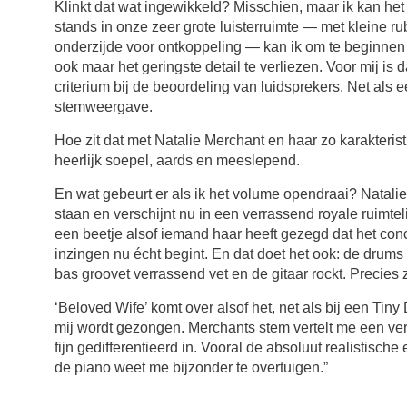
Klinkt dat wat ingewikkeld? Misschien, maar ik kan het 
stands in onze zeer grote luisterruimte — met kleine r
onderzijde voor ontkoppeling — kan ik om te beginnen 
ook maar het geringste detail te verliezen. Voor mij is
criterium bij de beoordeling van luidsprekers. Net als e
stemweergave.
Hoe zit dat met Natalie Merchant en haar zo karakterist
heerlijk soepel, aards en meeslepend.
En wat gebeurt er als ik het volume opendraai? Natalie 
staan en verschijnt nu in een verrassend royale ruimteli
een beetje alsof iemand haar heeft gezegd dat het con
inzingen nu écht begint. En dat doet het ook: de drums r
bas groovet verrassend vet en de gitaar rockt. Precies 
‘Beloved Wife’ komt over alsof het, net als bij een Tiny
mij wordt gezongen. Merchants stem vertelt me een ver
fijn gedifferentieerd in. Vooral de absoluut realistisch
de piano weet me bijzonder te overtuigen.”