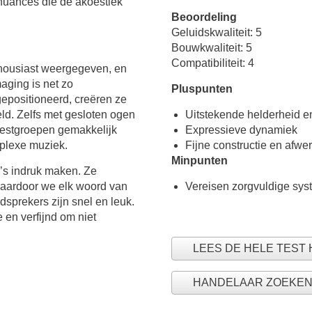
e nuances die de akoestiek
Beoordeling
Geluidskwaliteit: 5
Bouwkwaliteit: 5
Compatibiliteit: 4
housiast weergegeven, en
maging is net zo
Pluspunten
positioneerd, creëren ze
eld. Zelfs met gesloten ogen
Uitstekende helderheid e
kestgroepen gemakkelijk
Expressieve dynamiek
omplexe muziek.
Fijne constructie en afwe
Minpunten
’s indruk maken. Ze
waardoor we elk woord van
Vereisen zorgvuldige sy
sprekers zijn snel en leuk.
 en verfijnd om niet
LEES DE HELE TEST 
HANDELAAR ZOEKE