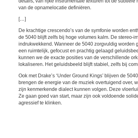
details, van rijke instrumentale texturen tot de subtiel
van de opnamelocatie definiëren.
[…]
De krachtige crescendo’s van de symfonie worden ent
de 5040 blijft zelfs bij hoge volumes kalm. De stereo-i
indrukwekkend. Wanneer de 5040 zorgvuldig worden ge
een ruimtelijk, gefocust en prachtig gelaagd geluidsbe
kunnen we de exacte posities van de verschillende or
lokaliseren. Het geluidsbeeld blijft stabiel, zelfs bij c
Ook met Drake’s ‘Under Ground Kings’ blijven de 5040
brengen de energie van de muziek overtuigend over, 
zijn kenmerkende dialect kunnen volgen. Deze vloerluid
Ze gaan goed van start, maar zijn ook voldoende solide
agressief te klinken.