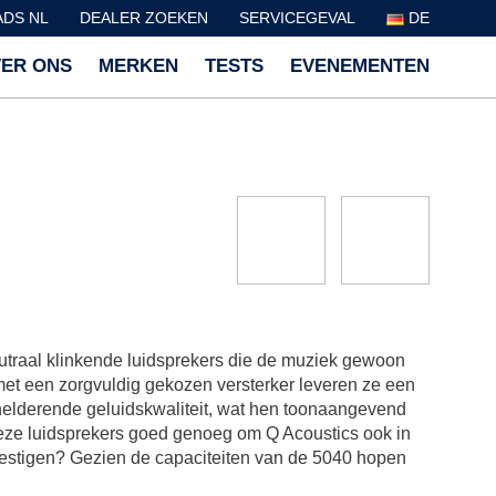
DS NL
DEALER ZOEKEN
SERVICEGEVAL
DE
ER ONS
MERKEN
TESTS
EVENEMENTEN
utraal klinkende luidsprekers die de muziek gewoon
 met een zorgvuldig gekozen versterker leveren ze een
helderende geluidskwaliteit, wat hen toonaangevend
deze luidsprekers goed genoeg om Q Acoustics ook in
vestigen? Gezien de capaciteiten van de 5040 hopen