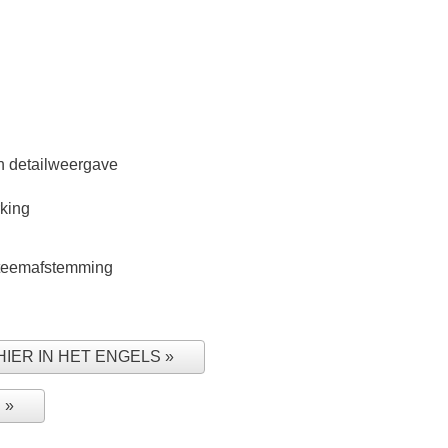
n detailweergave
rking
steemafstemming
HIER IN HET ENGELS
N