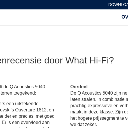
DOWNLOA
OV
renrecensie door What Hi-Fi?
t de Q Acoustics 5040
Oordeel
sterren toegekend:
De Q Acoustics 5040 zijn ne
laten stralen. In combinatie
ers een uitstekende
prachtig expressieve en ver
kovski’s Ouverture 1812, en
maakt in deze klasse. Zijn 
helder en precies, met goed
het hogere prijssegment te 
 Er is een overvloed aan
we dat zeker.