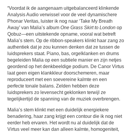
“Voordat ik de aangenaam uitgebalanceerd klinkende
Analysis Audio verwissel voor de veel dynamischere
Phonar Veritas, luister ik nog naar ‘Take My Breath
Away’ van Malia’s album
One Grass Skirt to London
op
Qobuz—een uitstekende opname, vooral wat betreft
Malia’s stem. Op de ribbon-speakers klinkt haar zang zo
authentiek dat je zou kunnen denken dat ze tussen de
luidsprekers staat. Piano, bas, orgelklanken en drums
begeleiden Malia op een subtiele manier en zijn netjes
geordend op het denkbeeldige podium. De Canor Virtus
laat geen eigen klankkleur doorschemeren, maar
reproduceert met een soevereine kalmte en een
perfecte tonale balans. Zelden hebben deze
luidsprekers zo levensecht geklonken terwijl ze
tegelijkertijd de spanning van de muziek overbrengen.
Malia’s stem klinkt met een duidelijk energiekere
benadering, haar zang krijgt een contour die ik nog niet
eerder heb ervaren. Het wordt nu al duidelijk dat de
Virtus veel meer kan dan alleen kalmte, homogeniteit,