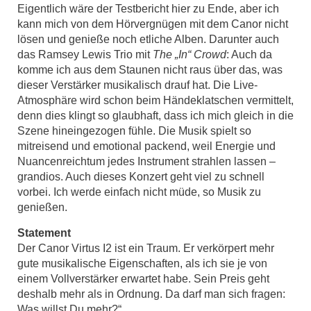
Eigentlich wäre der Testbericht hier zu Ende, aber ich
kann mich von dem Hörvergnügen mit dem Canor nicht
lösen und genieße noch etliche Alben. Darunter auch
das Ramsey Lewis Trio mit
The „In“ Crowd
: Auch da
komme ich aus dem Staunen nicht raus über das, was
dieser Verstärker musikalisch drauf hat. Die Live-
Atmosphäre wird schon beim Händeklatschen vermittelt,
denn dies klingt so glaubhaft, dass ich mich gleich in die
Szene hineingezogen fühle. Die Musik spielt so
mitreisend und emotional packend, weil Energie und
Nuancenreichtum jedes Instrument strahlen lassen –
grandios. Auch dieses Konzert geht viel zu schnell
vorbei. Ich werde einfach nicht müde, so Musik zu
genießen.
Statement
Der Canor Virtus I2 ist ein Traum. Er verkörpert mehr
gute musikalische Eigenschaften, als ich sie je von
einem Vollverstärker erwartet habe. Sein Preis geht
deshalb mehr als in Ordnung. Da darf man sich fragen:
Was willst Du mehr?“