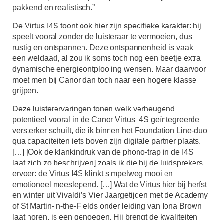
pakkend en realistisch.”
De Virtus I4S toont ook hier zijn specifieke karakter: hij
speelt vooral zonder de luisteraar te vermoeien, dus
rustig en ontspannen. Deze ontspannenheid is vaak
een weldaad, al zou ik soms toch nog een beetje extra
dynamische energieontplooiing wensen. Maar daarvoor
moet men bij Canor dan toch naar een hogere klasse
grijpen.
Deze luisterervaringen tonen welk verheugend
potentieel vooral in de Canor Virtus I4S geïntegreerde
versterker schuilt, die ik binnen het Foundation Line-duo
qua capaciteiten iets boven zijn digitale partner plaats.
[…] [Ook de klankindruk van de phono-trap in de I4S
laat zich zo beschrijven] zoals ik die bij de luidsprekers
ervoer: de Virtus I4S klinkt simpelweg mooi en
emotioneel meeslepend. […] Wat de Virtus hier bij herfst
en winter uit Vivaldi’s Vier Jaargetijden met de Academy
of St Martin-in-the-Fields onder leiding van Iona Brown
laat horen, is een genoegen. Hij brengt de kwaliteiten