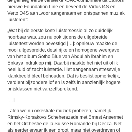
de geïntegreerde versterker-DAC-combinatie uit Canors
nieuwe Foundation Line en beveelt de Virtus I4S en
Verto D4S aan „voor aangenaam en ontspannen muziek
luisteren”:
„Wat bij de eerste korte luistersessie al zo duidelijk
hoorbaar was, zou nu ook tijdens de uitgebreide
luistertest worden bevestigd […]: opnieuw maakte de
mooi uitgespreide, detailrijke en homogene weergave
van het album Sotho Blue van Abdullah Ibrahim en
Enkaya indruk op mij. Daarbij maakte het niet uit of ik
heel luid of zacht luisterde. Het aangenaam stressvrije
klankbeeld bleef behouden. Dat is beslist opmerkelijk,
verdient bijzondere lof en is zelfs in aanzienlijk hogere
prijsklassen niet vanzelfsprekend.
[…]
Laten we nu orkestrale muziek proberen, namelijk
Rimsky-Korsakovs Scheherazade met Ernest Ansermet
en het Orchestre de la Suisse Romande bij Decca. Net
als eerder ervaar ik een groot, maar niet overdreven of