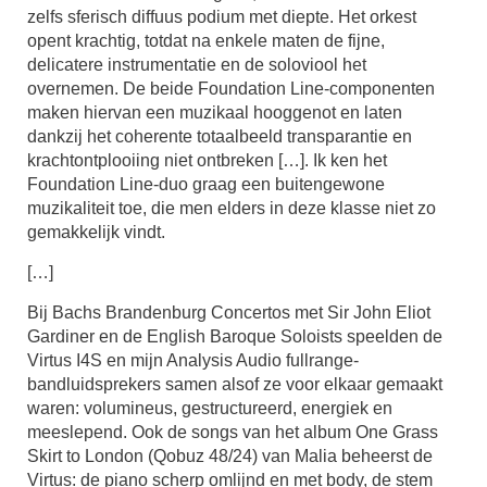
zelfs sferisch diffuus podium met diepte. Het orkest
opent krachtig, totdat na enkele maten de fijne,
delicatere instrumentatie en de soloviool het
overnemen. De beide Foundation Line-componenten
maken hiervan een muzikaal hooggenot en laten
dankzij het coherente totaalbeeld transparantie en
krachtontplooiing niet ontbreken […]. Ik ken het
Foundation Line-duo graag een buitengewone
muzikaliteit toe, die men elders in deze klasse niet zo
gemakkelijk vindt.
[…]
Bij Bachs Brandenburg Concertos met Sir John Eliot
Gardiner en de English Baroque Soloists speelden de
Virtus I4S en mijn Analysis Audio fullrange-
bandluidsprekers samen alsof ze voor elkaar gemaakt
waren: volumineus, gestructureerd, energiek en
meeslepend. Ook de songs van het album One Grass
Skirt to London (Qobuz 48/24) van Malia beheerst de
Virtus: de piano scherp omlijnd en met body, de stem