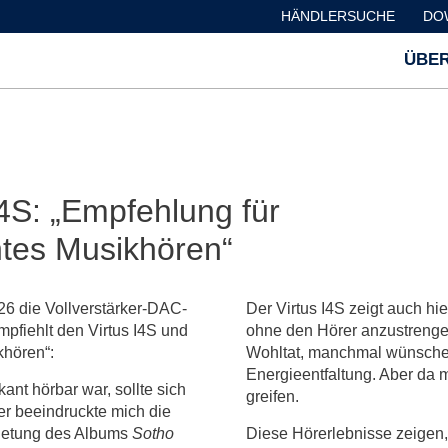
HÄNDLERSUCHE
DO
ÜBER
4S: „Empfehlung für
ntes Musikhören“
026 die Vollverstärker-DAC-
Der Virtus I4S zeigt auch hie
pfiehlt den Virtus I4S und
ohne den Hörer anzustrengen
khören“:
Wohltat, manchmal wünsche 
Energieentfaltung. Aber da
ant hörbar war, sollte sich
greifen.
er beeindruckte mich die
bietung des Albums
Sotho
Diese Hörerlebnisse zeigen,