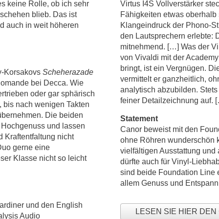
s keine Rolle, ob ich sehr
Virtus I4S Vollverstärker ste
eschehen blieb. Das ist
Fähigkeiten etwas oberhalb s
d auch in weit höheren
Klangeindruck der Phono-Stuf
den Lautsprechern erlebte: D
mitnehmend. […] Was der Vir
von Vivaldi mit der Academy 
bringt, ist ein Vergnügen. 
ky-Korsakovs
Scheherazade
vermittelt er ganzheitlich, 
 Romande bei Decca. Wie
analytisch abzubilden. Stets
ertrieben oder gar sphärisch
feiner Detailzeichnung auf. 
er, bis nach wenigen Takten
e übernehmen. Die beiden
Statement
n Hochgenuss und lassen
Canor beweist mit den Found
Kraftentfaltung nicht
ohne Röhren wunderschön kli
Duo gerne eine
vielfältigen Ausstattung un
ser Klasse nicht so leicht
dürfte auch für Vinyl-Liebhab
sind beide Foundation Line 
allem Genuss und Entspannu
Gardiner und den English
LESEN SIE HIER DE
alysis Audio