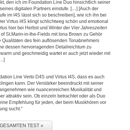
ckt, den ich im Foundation Line Duo hinsichtlich seiner
eines digitalen Partners einstufe. […] [Auch der
e im I4S lässt sich so beschreiben], wie ich ihn bei
er Virtus I4S klingt schlichtweg schön und emotional
tus hier bei Herbst und Winter der
Vier Jahreszeiten
of St.Marin-in-the-Fields mit Iona Brown zu Gehör
Die Qualitäten des fein auflösenden Tonabnehmers
ohne dessen hervorragenden Detailreichtum zu
 warm und geschmeidig wartet er auch jetzt wieder mit
[…]
ation Line Verto D4S und Virtus I4S, dass es auch
ngen kann. Der Verstärker beeindruckt mit seiner
d angenehmen wie nuancenreichen Musikalität und
er attraktiv sein. Ob einzeln betrachtet oder als Duo
eine Empfehlung für jeden, der beim Musikhören vor
ng sucht.“
N GESAMTEN TEST