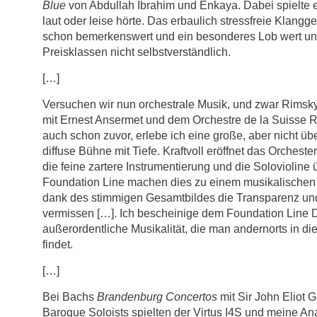
Blue
von Abdullah Ibrahim und Enkaya. Dabei spielte e
laut oder leise hörte. Das erbaulich stressfreie Klangg
schon bemerkenswert und ein besonderes Lob wert un
Preisklassen nicht selbstverständlich.
[…]
Versuchen wir nun orchestrale Musik, und zwar Rims
mit Ernest Ansermet und dem Orchestre de la Suisse
auch schon zuvor, erlebe ich eine große, aber nicht üb
diffuse Bühne mit Tiefe. Kraftvoll eröffnet das Orchest
die feine zartere Instrumentierung und die Soloviolin
Foundation Line machen dies zu einem musikalische
dank des stimmigen Gesamtbildes die Transparenz und 
vermissen […]. Ich bescheinige dem Foundation Line 
außerordentliche Musikalität, die man andernorts in die
findet.
[…]
Bei Bachs
Brandenburg Concertos
mit Sir John Eliot 
Baroque Soloists spielten der Virtus I4S und meine An