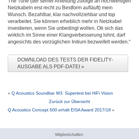
The Tune (der seiner Anleitung zufolge an hochwertigen
Netzkabeln erst recht zu Bestform auﬂäuft) mein
Wunsch. Bezahlbar, klar nachvollziehbar und top
verarbeitet. Sie können erheblich mehr in Netzkabel
investieren, wenn Sie unbedingt wollen. Ob sich das
wirklich im Sinne einer Klangverbesserung lohnt, darf
angesichts des vorzüglichen Initium bezweifelt werden.“
DOWNLOAD DES TESTS DER FIDELITY-
AUSGABE ALS PDF-DATEI
«
Q Acoustics Soundbar M3: Supertest bei HiFi Vision
Zurück zur Übersicht
Q Acoustics Concept 500 erhält EISA Award 2017/18
»
Mitgliedschaften: