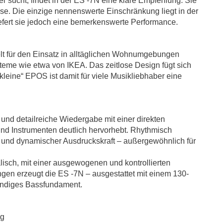
 sucht, findet in der ES -7N eine klare Empfehlung. Sie
asse. Die einzige nennenswerte Einschränkung liegt in der
efert sie jedoch eine bemerkenswerte Performance.
elt für den Einsatz in alltäglichen Wohnumgebungen
steme wie etwa von IKEA. Das zeitlose Design fügt sich
leine“ EPOS ist damit für viele Musikliebhaber eine
 und detailreiche Wiedergabe mit einer direkten
und Instrumenten deutlich hervorhebt. Rhythmisch
g und dynamischer Ausdruckskraft – außergewöhnlich für
lisch, mit einer ausgewogenen und kontrollierten
en erzeugt die ES -7N – ausgestattet mit einem 130-
mundiges Bassfundament.
ng