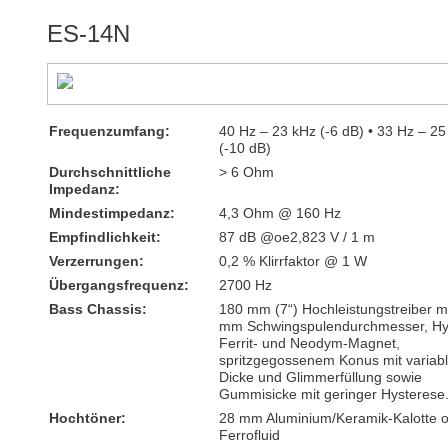
ES-14N
Frequenzumfang:
40 Hz – 23 kHz (-6 dB) • 33 Hz – 25
(-10 dB)
Durchschnittliche
> 6 Ohm
Impedanz:
Mindestimpedanz:
4,3 Ohm @ 160 Hz
Empfindlichkeit:
87 dB @oe2,823 V / 1 m
Verzerrungen:
0,2 % Klirrfaktor @ 1 W
Übergangsfrequenz:
2700 Hz
Bass Chassis:
180 mm (7“) Hochleistungstreiber m
mm Schwingspulendurchmesser, Hy
Ferrit- und Neodym-Magnet,
spritzgegossenem Konus mit variabl
Dicke und Glimmerfüllung sowie
Gummisicke mit geringer Hysterese
Hochtöner:
28 mm Aluminium/Keramik-Kalotte 
Ferrofluid