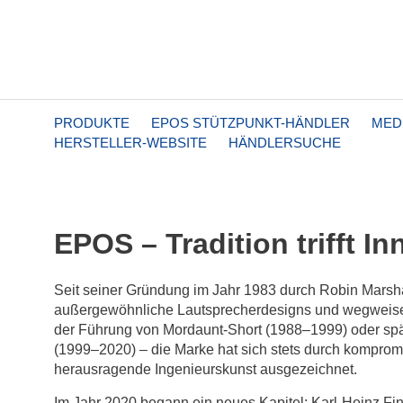
PRODUKTE
EPOS STÜTZPUNKT-HÄNDLER
MED
HERSTELLER-WEBSITE
HÄNDLERSUCHE
EPOS – Tradition trifft I
Seit seiner Gründung im Jahr 1983 durch Robin Marsha
außergewöhnliche Lautsprecherdesigns und wegweise
der Führung von Mordaunt-Short (1988–1999) oder spä
(1999–2020) – die Marke hat sich stets durch komprom
herausragende Ingenieurskunst ausgezeichnet.
Im Jahr 2020 begann ein neues Kapitel: Karl-Heinz Fin