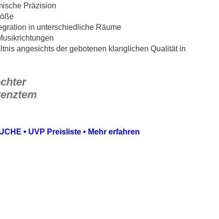
mische Präzision
röße
tegration in unterschiedliche Räume
 Musikrichtungen
nis angesichts der gebotenen klanglichen Qualität in
echter
grenztem
UCHE
•
UVP Preisliste
•
Mehr erfahren