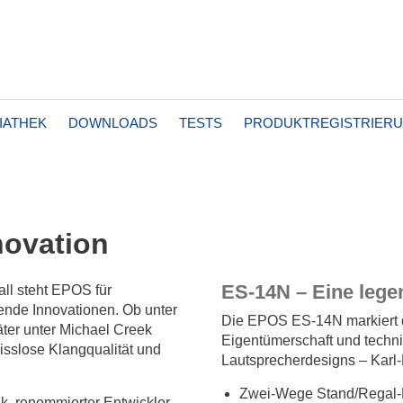
IATHEK
DOWNLOADS
TESTS
PRODUKTREGISTRIER
nnovation
ES-14N – Eine lege
ll steht EPOS für
nde Innovationen. Ob unter
Die EPOS ES-14N markiert 
ter unter Michael Creek
Eigentümerschaft und techn
isslose Klangqualität und
Lautsprecherdesigns – Karl-
Zwei-Wege Stand/Regal-
k, renommierter Entwickler