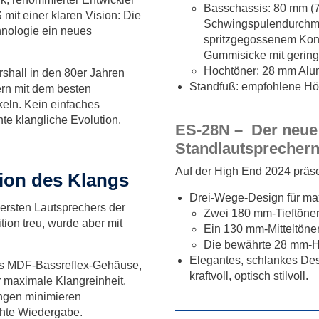
Basschassis: 80 mm (7
mit einer klaren Vision: Die
Schwingspulendurchme
nologie ein neues
spritzgegossenem Konu
Gummisicke mit gering
Hochtöner: 28 mm Alum
rshall in den 80er Jahren
Standfuß: empfohlene H
ern mit dem besten
eln. Kein einfaches
e klangliche Evolution.
ES-28N – Der neue
Standlautsprecher
Auf der High End 2024 präs
ion des Klangs
Drei-Wege-Design für ma
ersten Lautsprechers der
Zwei 180 mm-Tieftöner 
ion treu, wurde aber mit
Ein 130 mm-Mitteltöne
Die bewährte 28 mm-Hoc
Elegantes, schlankes Des
es MDF-Bassreflex-Gehäuse,
kraftvoll, optisch stilvoll.
r maximale Klangreinheit.
bungen minimieren
chte Wiedergabe.