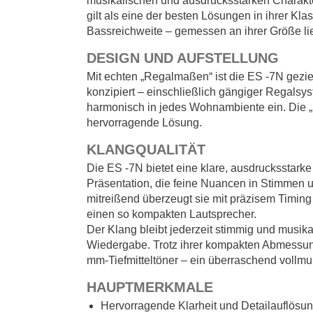
musikalischen und ausdrucksstarken Charakter
gilt als eine der besten Lösungen in ihrer Kl
Bassreichweite – gemessen an ihrer Größe li
DESIGN UND AUFSTELLUNG
Mit echten „Regalmaßen“ ist die ES -7N gezi
konzipiert – einschließlich gängiger Regalsy
harmonisch in jedes Wohnambiente ein. Die „k
hervorragende Lösung.
KLANGQUALITÄT
Die ES -7N bietet eine klare, ausdrucksstarke
Präsentation, die feine Nuancen in Stimmen 
mitreißend überzeugt sie mit präzisem Timin
einen so kompakten Lautsprecher.
Der Klang bleibt jederzeit stimmig und musika
Wiedergabe. Trotz ihrer kompakten Abmessung
mm-Tiefmitteltöner – ein überraschend voll
HAUPTMERKMALE
Hervorragende Klarheit und Detailauflösu