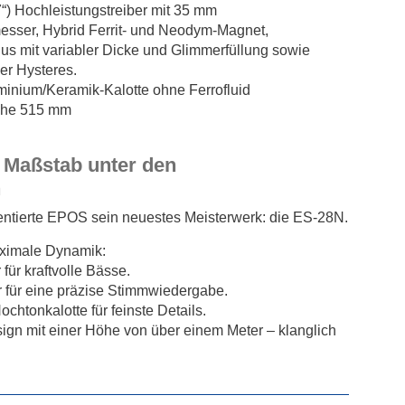
“) Hochleistungstreiber mit 35 mm
sser, Hybrid Ferrit- und Neodym-Magnet,
s mit variabler Dicke und Glimmerfüllung sowie
er Hysteres.
inium/Keramik-Kalotte ohne Ferrofluid
öhe 515 mm
 Maßstab unter den
n
entierte EPOS sein neuestes Meisterwerk: die ES-28N.
ximale Dynamik:
für kraftvolle Bässe.
r für eine präzise Stimmwiedergabe.
htonkalotte für feinste Details.
ign mit einer Höhe von über einem Meter – klanglich