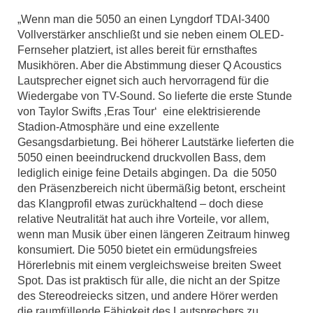
„Wenn man die 5050 an einen Lyngdorf TDAI-3400
Vollverstärker anschließt und sie neben einem OLED-
Fernseher platziert, ist alles bereit für ernsthaftes
Musikhören. Aber die Abstimmung dieser Q Acoustics
Lautsprecher eignet sich auch hervorragend für die
Wiedergabe von TV-Sound. So lieferte die erste Stunde
von Taylor Swifts ‚Eras Tour‘ eine elektrisierende
Stadion-Atmosphäre und eine exzellente
Gesangsdarbietung. Bei höherer Lautstärke lieferten die
5050 einen beeindruckend druckvollen Bass, dem
lediglich einige feine Details abgingen. Da die 5050
den Präsenzbereich nicht übermäßig betont, erscheint
das Klangprofil etwas zurückhaltend – doch diese
relative Neutralität hat auch ihre Vorteile, vor allem,
wenn man Musik über einen längeren Zeitraum hinweg
konsumiert. Die 5050 bietet ein ermüdungsfreies
Hörerlebnis mit einem vergleichsweise breiten Sweet
Spot. Das ist praktisch für alle, die nicht an der Spitze
des Stereodreiecks sitzen, und andere Hörer werden
die raumfüllende Fähigkeit des Lautsprechers zu