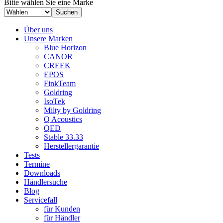
Bitte wählen Sie eine Marke
Über uns
Unsere Marken
Blue Horizon
CANOR
CREEK
EPOS
FinkTeam
Goldring
IsoTek
Milty by Goldring
Q Acoustics
QED
Stable 33.33
Herstellergarantie
Tests
Termine
Downloads
Händlersuche
Blog
Servicefall
für Kunden
für Händler