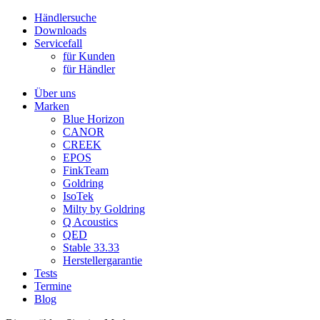
Händlersuche
Downloads
Servicefall
für Kunden
für Händler
Über uns
Marken
Blue Horizon
CANOR
CREEK
EPOS
FinkTeam
Goldring
IsoTek
Milty by Goldring
Q Acoustics
QED
Stable 33.33
Herstellergarantie
Tests
Termine
Blog