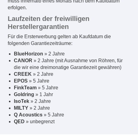
muss innerhalb eines Monats nach dem Kaufdatum
erfolgen.
Laufzeiten der freiwilligen
Herstellergarantien
Für die Ersterwerbung gelten ab Kaufdatum die
folgenden Garantiezeiträume:
BlueHorizon
» 2 Jahre
CANOR
» 2 Jahre (mit Ausnahme von Röhren, für
die wir eine dreimonatige Garantiezeit gewähren)
CREEK
» 2 Jahre
EPOS
» 5 Jahre
FinkTeam
» 5 Jahre
Goldring
» 1 Jahr
IsoTek
» 2 Jahre
MILTY
» 2 Jahre
Q
Acoustics
» 5 Jahre
QED
» unbegrenzt