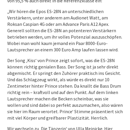
von 95,5 % auch direkt in die Referenzklasse ein:
„Wir hören die Epos ES-28N an unterschiedlichen
Verstärkern, unter anderem am Audionet Watt, am
Roksan Caspian 4G oder am Advance Paris A12 Apex.
Generell sollten die ES-28N an potenteren Verstärkern
betrieben werden, um ihr volles Potenzial auszuschöpfen.
Wobei man wohl kaum jemand ein Paar 8000-Euro-
Lautsprecher an einem 300 Euro Amp laufen lassen wird.
Der Song ‚Kiss‘ von Prince zeigt sofort, was die ES-28N
können: richtig genialen Bass. Der Song ist ja sehr direkt
abgemischt. Er springt den Zuhörer praktisch ins Gesicht.
Und das Schlagzeug wirkt, als würde es direkt nur 10
Zentimeter hinter Prince stehen. Da knallt die Bass Drum
richtig rein – kraftvoll und auf den Punkt. Auf dem linken
Lautsprecher machen die Becken scheinbar, was sie
wollen und sind dabei so perfekt auszumachen, also wären
sie hier im Raum verortet. Prince‘ Stimme präsentiert sich
mit viel Körper und greifbarer Plastizität. Herrlich.
Wir wechseln zu ‚Die Tänzerin‘ von Ulla Meinicke. Hier