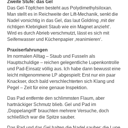
Zweite Stufe: das Gel
Das Gel-Töpfchen besteht aus Polydimethylsiloxan.
Man stellt es in Reichweite der Lift-Mechanik, senkt die
Nadel vorsichtig in das Gel, das laut Goldring ‚mit der
richtigen Klebrigkeit Staub wie ein Magnet anzieht‘.
Wird es durch Abrieb verschmutzt, lässt es sich mit
Seifenwasser und Küchenpapier ‚reanimieren‘.
Praxiserfahrungen
Im normalen Alltag – Staub und Fusseln als
Hauptschuldige – reichen gelegentliche Lupenkontrolle
und Pad-Einsatz völlig aus. Ich habe dann bewusst eine
leicht mitgenommene LP abgespielt: Erst nur ein paar
Knackser, doch bald verschlechterten sich Klang und
Pegel – Zeit für eine genaue Inspektion.
Das Pad entfernte den schlimmsten Flaum, aber
hartnäckiger Schmutz blieb. Gel und Pad im
‚Doppelangriff‘ brauchten mehrere Versuche, doch
schließlich war die Spitze sauber.
Das Pad und das Gel halten die Nadel sauber; die Lupe