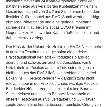
massive Stecker mit 24 Karat-vergoldeten Kontakten,
hat Innenleiter aus versilberten Kupferlitzen mit einem
Gesamtquerschnitt von 3 x 2 mm2 und einen besonders
ﬂexiblen Außenmantel aus PVC. Somit werden niedrige
ohmsche Widerstände und eine geringe Impedanz
sichergestellt, außerdem ist das EVO3 Premier im
Gegensatz zu Mitbewerber-Kabeln äußerst flexibel und
daher leicht zu verlegen.
Der Einsatz der Polaris-Netzleiste mit EVO3-Netzkabeln
in unseren Testräumen zeigte sofort die perfekte
Praxistauglichkeit der lsotek-Produkte: Polaris ist
ausreichend schwer, um auch bei Anschluss von 6
Netzkabeln in Position auf dem Fußboden liegen zu
bleiben, auch das EVO3 ließ sich problemlos um drei
Ecken ins HiFi-Rack verlegen – klanglich zwar nicht
relevant, aber in der Praxis durchaus wichtige Aspekte.
Ein direkter Hörtest-Vergleich mit einfachen Baumarkt-
Steckerleisten und billigen Beipack-Netzkabeln an
unserer Testkombi aus Vollverstärker und CD-Player
zeigte zudem eine hörbar bessere räumliche Ortung von