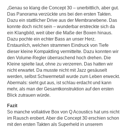
„Genau so klang die Concept 30 – un­erbittlich, aber gut.
Das Panorama ver­zückte uns bei den ersten Takten.
Dazu ein stattlicher Drive aus der Membran­ebene. Das
konnte doch nicht sein – wunderbar erstreckte sich da
ein Klangbild, weit über die Maße der Boxen hinaus.
Dazu pochte ein echter Bass an unser Herz.
Erstaunlich, welchen stram­men Eindruck von Tiefe
dieser kleine Kompaktling vermittelte. Dazu konnten wir
den Volume-Regler überraschend hoch drehen. Die
Kleine spielte laut, ohne zu verzerren. Das hatten wir
nicht erwartet. Da musste nicht mit Jazz ge­säuselt
werden, selbst Schwermetall wurde zum Leben erweckt.
Abermals: sieht gut aus, ist schlau er­dacht und kann
mehr, als man der Ge­samtkonstruktion auf den ersten
Blick zutrauen würde.
Fazit
So manche vollaktive Box von Q Acoustics hat uns nicht
im Rausch erobert. Aber die Con­cept 30 erschien schon
mit den ersten Takten als Superheld in unserem