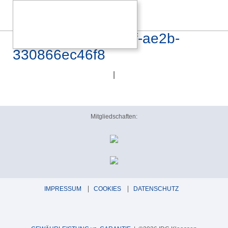
a21985df-cacf-488f-ae2b-
330866ec46f8
|
Mitgliedschaften:
IMPRESSUM
COOKIES
DATENSCHUTZ