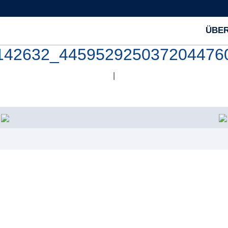
ÜBER
142632_445952925037204476
|