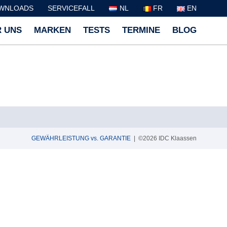
WNLOADS
SERVICEFALL
NL
FR
EN
 UNS
MARKEN
TESTS
TERMINE
BLOG
GEWÄHRLEISTUNG vs. GARANTIE
| ©2026 IDC Klaassen