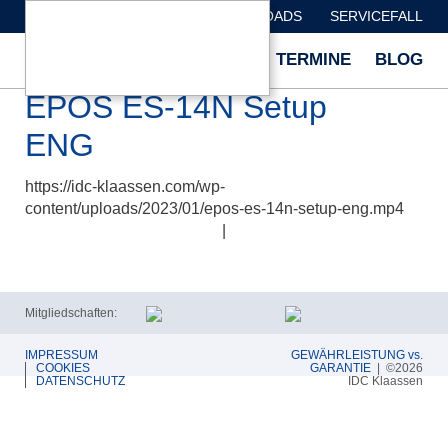
HÄNDLERSUCHE
DOWNLOADS
SERVICEFALL
ÜBER
MARKEN
TESTS
TERMINE
BLOG
UNS
EPOS ES-14N Setup
ENG
https://idc-klaassen.com/wp-
content/uploads/2023/01/epos-es-14n-setup-eng.mp4
|
Mitgliedschaften:
IMPRESSUM
GEWÄHRLEISTUNG vs.
COOKIES
GARANTIE
| ©2026
DATENSCHUTZ
IDC Klaassen