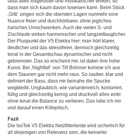
lässt alles losgelöster und musikalischer wirken, so
dass man sich kaum davon loseisen kann. Beim Stück
‚Gitti‘ zeigen sich die obersten Lagen nunmehr eine
Nuance freier und durchhörbarer, ohne jegliches
harsches Umschwenken. Auch die vielen S- und
Zischlaute wirken harmonischer und langzeittauglicher.
Der Pluspunkt der V5 Elektra hier: man hört klarer,
deutlicher und das stressfreier, dennoch gleichzeitig
tonal in der Gesamtschau dynamischer und nicht
gebremster. Das so erscheint mir, ist dabei ihre hohe
Kunst. Bei ‚Nightfall‘ von Till Brönner komme ich aus
dem Staunen gar nicht mehr raus. So sauber, klar und
definiert der Bass, dass mir beinahe die Spucke
wegbleibt. Unglaublich, wie variantenreich, konturiert,
füllig und gleichzeitig kernig und druckvoll alles wirkt
ohne tonal die Balance zu verlieren. Das lobe ich mir
und darauf einen Killepitsch.
Fazit
Die IsoTek V5 Elektra Netzfilterleiste wird sicherlich für
all diejenigen von Relevanz sein, die keinerlei