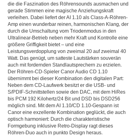
die die Faszination des Röhrensounds ausmachen und
gerade Stimmen eine magische Anziehungskraft
verleihen. Dabei liefert der AI 1.10 als Class-A-Röhren-
Amp einen wunderbar reinen, harmonischen Klang, der
durch die Umschaltung vom Triodenmodus in den
Ultralinear-Betrieb neben mehr Kraft und Kontrolle eine
größere Griffigkeit bietet – und eine
Leistungsverdopplung von zweimal 20 auf zweimal 40
Watt. Das genügt, um satteste Lautstärken souverän
auch mit fordernden Standlautsprechern zu erzielen.
Der Röhren-CD-Spieler Canor Audio CD 1.10
übernimmt bei dieser Kombination den digitalen Part:
Neben dem CD-Laufwerk besitzt er die USB- und
S/PDIF-Schnittstellen sowie den DAC, mit dem HiRes
bis PCM 192 Kilohertz/24 Bit und DSD bis DSD256
möglich sind. Mit dem AI 1.10/CD 1.10-Gespann ist
Canor eine exzellente Kombination geglückt, die auch
optisch harmoniert: Durch die charakteristische
Formgebung inklusive Retro-Display ragt dieses
Röhren-Duo auch in punkto Design heraus.