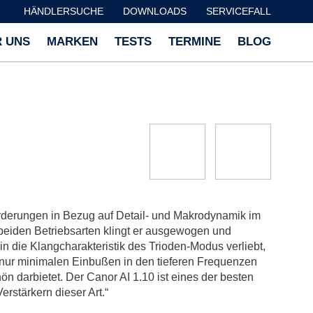
HÄNDLERSUCHE
DOWNLOADS
SERVICEFALL
 UNS
MARKEN
TESTS
TERMINE
BLOG
orderungen in Bezug auf Detail- und Makrodynamik im
 beiden Betriebsarten klingt er ausgewogen und
 in die Klangcharakteristik des Trioden-Modus verliebt,
t nur minimalen Einbußen in den tieferen Frequenzen
n darbietet. Der Canor AI 1.10 ist eines der besten
rstärkern dieser Art.“